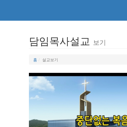
담임목사설교
보기
홈
설교보기