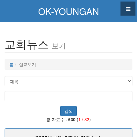
OK-YOUNGAN
교회뉴스
보기
홈
설교보기
검색
총 자료수 :
630
(
1 / 32
)