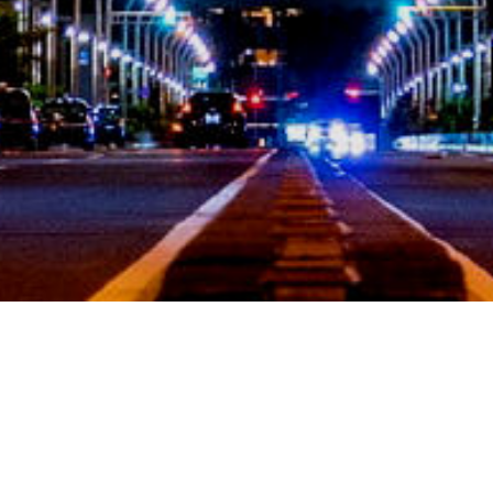
OK-YOUNGAN
26년 7월 19일 "도피성으
2026년 7월 12일 "추수
려와야 산다"(수 20:1-6)
꾼을 보내주소서"(눅 10:1